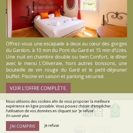
Offrez-vous une escapade à deux au cœur des gorges
du Gardon, à 10 min du Pont du Gard et 15 min d’Uzès.
Une nuit en chambre double ou twin Confort, le dîner
avec le menu L’Oliveraie, hors autres boissons, une
bouteille de vin rouge du Gard et le petit-déjeuner
buffet. Piscine en saison et parking sécurisé.
VOIR L’OFFRE COMPLÈTE.
Nous utilisons des cookies afin de vous proposer la meilleure
expérience en ligne possible. Vous pouvez choisir d’empêcher
© 2026 - Tous Droits Réservés
l’utilisation de vos données en cliquant sur 'Je refuse'.
Mentions Légales
Plan du Site
En savoir plus
CGV
Je refuse
J’AI COMPRIS
Création site web pour hôtel